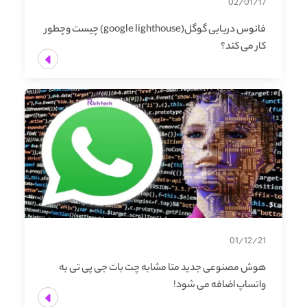
02/01/17
فانوس دریایی گوگل(google lighthouse) چیست وچطور
کار می کند؟
01/12/21
هوش مصنوعی جدید متا مشابه چت بات جی پی تی به
واتساپ اضافه می شود!