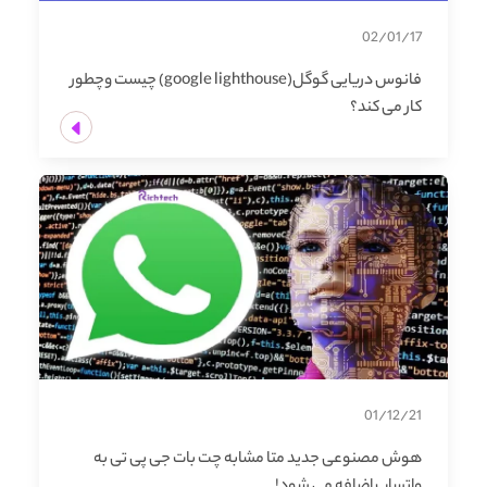
02/01/17
فانوس دریایی گوگل(google lighthouse) چیست وچطور
کار می کند؟
01/12/21
هوش مصنوعی جدید متا مشابه چت بات جی پی تی به