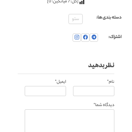
[کل:
7
میانگین:
0
]
دسته بندی ها:
سئو
اشتراک:
نظر بدهید
نام*
ایمیل*
دیدگاه شما*