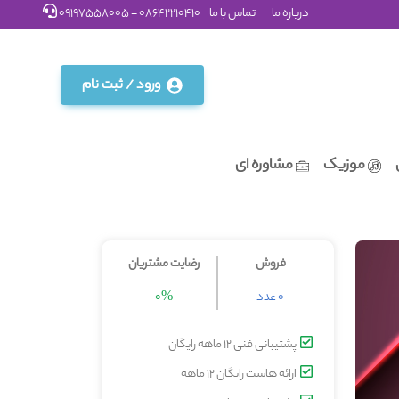
درباره ما
تماس با ما
08642210410 - 09197558005
ورود / ثبت نام
موزیک
مشاوره ای
فروش
رضایت مشتریان
0 عدد
0%
پشتیبانی فنی 12 ماهه رایگان
ارائه هاست رایگان 12 ماهه