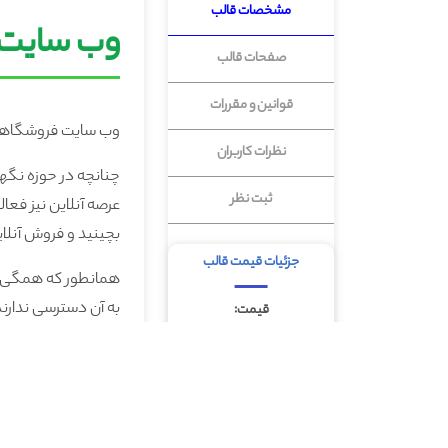
مشخصات قالب
وب سایت 
صفحات قالب
قوانین و مقررات
وب سایت فروشگاهی ز
نظرات کاربران
چنانچه در حوزه نگهد
ثبت نظر
عرصه آنلاین نیز فعا
بچینید و فروش آنلای
جزئیات قیمت قالب
همانطور که همگی می
به آن دسترسی ندارند
قیمت:
10,390,000 تومان
با راه اندازی فروشگا
برخی از امکانات وب
ایجاد اسلایدر در صف